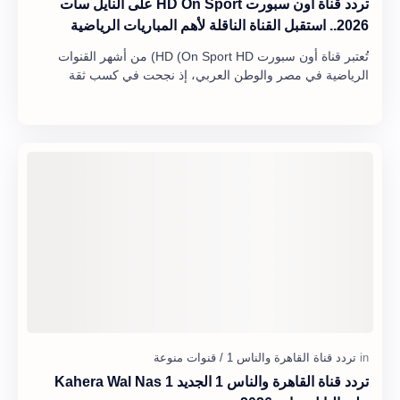
تردد قناة أون سبورت HD On Sport على النايل سات
2026.. استقبل القناة الناقلة لأهم المباريات الرياضية
تُعتبر قناة أون سبورت HD (On Sport HD) من أشهر القنوات
الرياضية في مصر والوطن العربي، إذ نجحت في كسب ثقة
الملايين من عشاق كرة القدم بفضل تغطيتها الم…
تردد قناة القاهرة والناس 1 الجديد Kahera Wal Nas 1