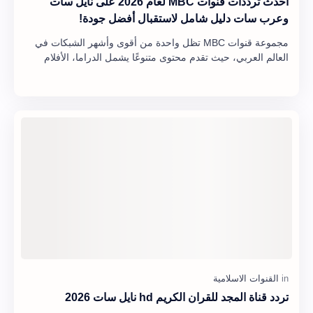
أحدث ترددات قنوات MBC لعام 2026 على نايل سات
وعرب سات دليل شامل لاستقبال أفضل جودة!
مجموعة قنوات MBC تظل واحدة من أقوى وأشهر الشبكات في
العالم العربي، حيث تقدم محتوى متنوعًا يشمل الدراما، الأفلام
الأجنبية، البرامج الترفيهية، المسلسل…
تردد قناة المجد للقران الكريم hd نايل سات 2026