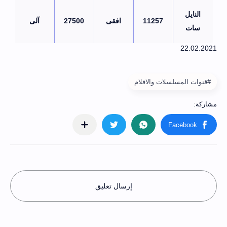
النايل
11257
افقى
27500
آلى
سات
#قنوات المسلسلات والافلام
إرسال تعليق