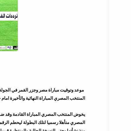
موعد وتوقيت مباراة مصر وجزر القمر في الجولة ا
المنتخب المصري المباراة النهائية والأخيرة امام جزر القمر يوم الاثنين 29 ما
المصري متأهلا رسميا لتلك البطولة ليحطم الرقم