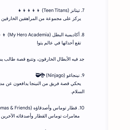
7. تيتانز (Teen Titans) 👦👦👦👦👧
يركز على مجموعة من المراهقين الخارقين الذ
8. أكاديمية البطل (My Hero Academia) 👦👧
تقع أحداثها في عالم يتوا
جد فيه الأبطال الخارقون، وتتبع قصة طالب يسع
9. نينجاغو (Ninjago) 🐉🥷
يحكي قصة فريق من النينجا يدافعون عن مدين
السلام.
10. قطار توماس وأصدقاؤه (Thomas & Friends) 🚂🚃
مغامرات توماس القطار وأصدقائه الآخرين 