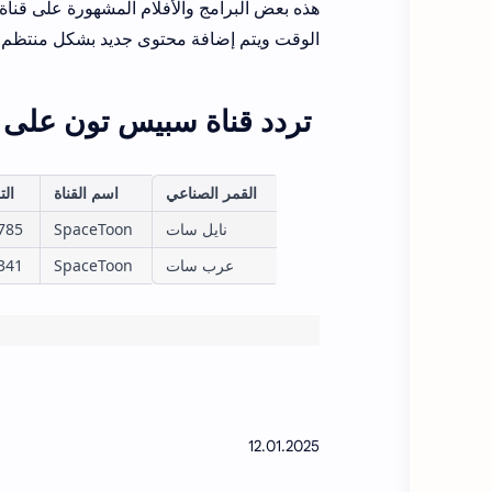
هذه بعض البرامج والأفلام المشهورة على قنا
الوقت ويتم إضافة محتوى جديد بشكل منتظم.
تردد قناة سبيس تون على ج
القمر الصناعي
اسم القناة
الت
نايل سات
SpaceToon
785
عرب سات
SpaceToon
341