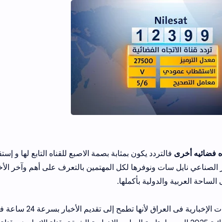
ه فضائيه أخرى
فالتردد يكون بمثابة بصمة الاصبع للقناه التابع لها و إست
إخبارية العراقية 2025 على القمر الصناعي نايل سات ونوفرها لكل المهتمين بالتعرف على أهم وآخر الأ
لساحة العربية والدولية بأكملها.
لأن قناة الإتجاه أصبحت من افضل وأهم القنوات الإخبارية فى العراق لأنها تطمح إلى تقديم الأ