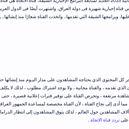
اليـوم, و حيث ان يُمكنك تردد قناة الاتجاه الفضائية 2025 الجديد لمتابعة البرامج الإخبارية الشيقة، قناة الاتجاه هي قناة
 تم تقديمها لأول مرة منذ عام 2012، وهي قناة إخبارية شهيرة فى دولة العراق، واشتهرت أيضًا فى الدول العرب
، وبرامجها الشيقة التي تقدمها.. واتخذت القناة شعارًا منذ إنشائها.. 
وفر كل المحتوى الذي يحتاجه المشاهدون على مدار اليـوم منذ إنشائها ح
لذي تقدمه ، والقناة مجانية ، ولا يوجد اشتراك مطلوب ، لذلك لا يكلف
مشاهدة مرتفعة ، وتحرص القناة على توفير فترات إعلانية قصيرة ، حتى ل
 مما أدى إلى نجاح القناة ، لأن القناة مخصصة لمساعدة الجمهور العراق
لاف المشاهدين حول العالم ، لذلك يتوق المشاهدون إلى انتظار الدراما
 على
تردد قناة الاتجاة
.