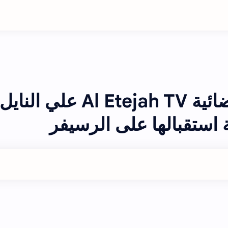
تردد قناة الاتجاه الفضائية Al Etejah TV علي النايل