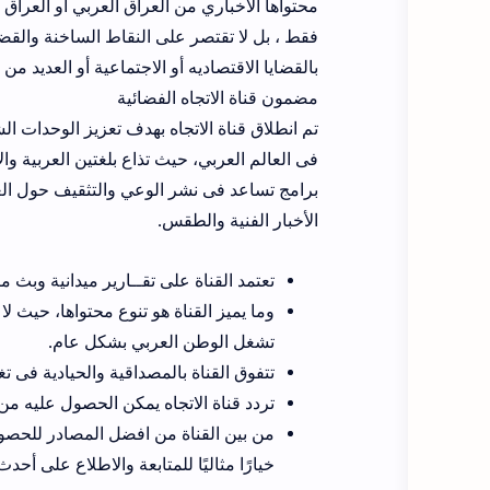
محتواها الاخباري من العراق العربي او العراق ا
فقط ، بل لا تقتصر على النقاط الساخنة والقضاي
بالقضايا الاقتصاديه أو الاجتماعية أو العديد م
مضمون قناة الاتجاه الفضائية
تم انطلاق قناة الاتجاه بهدف تعزيز الوحدات ال
فى العالم العربي، حيث تذاع بلغتين العربية وا
برامج تساعد فى نشر الوعي والتثقيف حول العدي
الأخبار الفنية والطقس.
تعتمد القناة على تقــارير ميدانية وبث
وما يميز القناة هو تنوع محتواها، حيث 
تشغل الوطن العربي بشكل عام.
تتفوق القناة بالمصداقية والحيادية فى ت
تردد قناة الاتجاه يمكن الحصول عليه من الرسيفر باسم Al-Etejah TV، وهو متاح 
من بين القناة من افضل المصادر للحصول 
خيارًا مثاليًا للمتابعة والاطلاع على أح