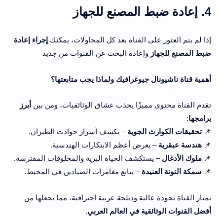
4. إعادة ضبط المصنع للجهاز
إذا لم يتم العثور على القناة بعد كل المحاولات، يمكنك
إجراء إعادة
ضبط المصنع للجهاز
وإعادة البحث عن القنوات من جديد
أهمية قناة ناشيونال جيوغرافيك ولماذا يجب متابعتها؟
تقدم القناة محتوى مميزًا يجذب عشاق الوثائقيات، ومن بين
أبرز
برامجها
:
📌
تحقيقات الكوارث الجوية
– يكشف أسرار حوادث الطيران.
📌
هندسة عبقرية
– يعرض أعظم الابتكارات الهندسية.
📌
ملوك الأدغال
– يستكشف الحياة البرية والمخلوقات المفترسة.
📌
سمكة التونة العنيدة
– يتابع مغامرات الصيادين في المحيط.
تمتاز القناة بجودة عالية ودبلجة عربية احترافية، مما يجعلها من
أفضل القنوات الوثائقية في العالم العربي
.