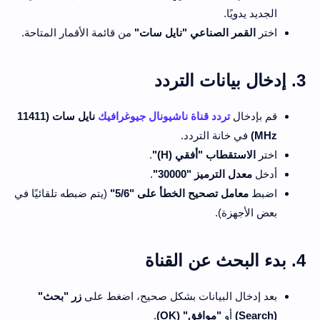
الجديد يدويًا.
اختر
القمر الصناعي "نايل سات"
من قائمة الأقمار المتاحة.
3. إدخال بيانات التردد
قم بإدخال
تردد قناة ناشيونال جيوغرافيك
نايل سات
(11411
MHz)
في خانة التردد.
اختر
الاستقطاب "أفقي (H)"
.
أدخل
معدل الترميز "30000"
.
اضبط
معامل تصحيح الخطأ على "5/6"
(يتم ضبطه تلقائيًا في
بعض الأجهزة).
4. بدء البحث عن القناة
بعد إدخال البيانات بشكل صحيح، اضغط على
زر "بحث"
(Search)
أو
"موافق" (OK)
.