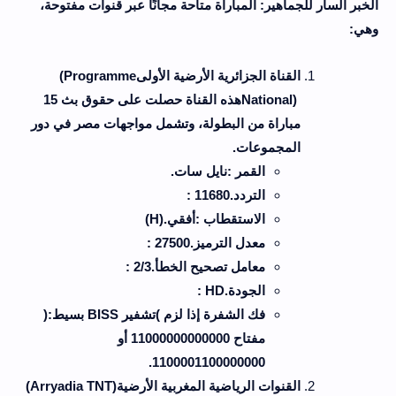
الخبر السار للجماهير: المباراة متاحة مجانًا عبر قنوات مفتوحة،
وهي
:
القناة الجزائرية الأرضية الأولى
(Programme
National)
هذه القناة حصلت على حقوق بث 15
مباراة من البطولة، وتشمل مواجهات مصر في دور
المجموعات
.
القمر
:
نايل سات
.
التردد
: 11680.
الاستقطاب
:
أفقي
(H).
معدل الترميز
: 27500.
معامل تصحيح الخطأ
: 2/3.
الجودة
: HD.
فك الشفرة إذا لزم
(
تشفير
BISS
بسيط
):
مفتاح 11000000000000 أو
.
1100001100000000
القنوات الرياضية المغربية الأرضية
(Arryadia TNT)