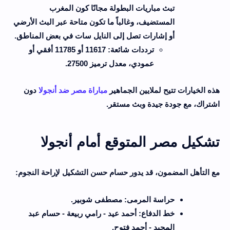
تبث مباريات البطولة مجانًا كون المغرب
المستضيف، وغالباً ما تكون متاحة عبر البث الأرضي
أو إشارات تصل إلى النايل سات في بعض المناطق
.
ترددات شائعة: 11617 أو 11785 أفقي أو
عمودي، معدل ترميز 27500
.
هذه الخيارات تتيح لملايين الجماهير
مباراة مصر ضد أنجولا
دون
اشتراك، مع جودة جيدة وبث مستقر
.
تشكيل مصر المتوقع أمام أنجولا
مع التأهل المضمون، قد يدور حسام حسن التشكيل لإراحة النجوم
:
حراسة المرمى: مصطفى شوبير
.
خط الدفاع: أحمد عيد - رامي ربيعة - حسام عبد
المجيد - أحمد فتوح
.